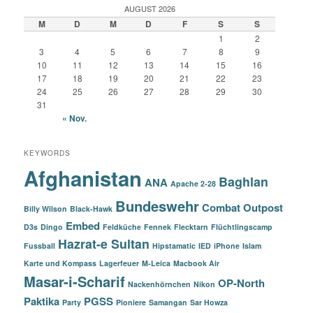
AUGUST 2026
M
D
M
D
F
S
S
1
2
3
4
5
6
7
8
9
10
11
12
13
14
15
16
17
18
19
20
21
22
23
24
25
26
27
28
29
30
31
« Nov.
KEYWORDS
Afghanistan
Baghlan
ANA
Apache 2-28
Bundeswehr
Combat Outpost
Billy Wilson
Black-Hawk
Embed
D3s
Dingo
Feldküche
Fennek
Flecktarn
Flüchtlingscamp
Hazrat-e Sultan
Fussball
Hipstamatic
IED
iPhone
Islam
Karte und Kompass
Lagerfeuer
M-Leica
Macbook Air
Masar-i-Scharif
OP-North
Nackenhörnchen
Nikon
Paktika
PGSS
Party
Pioniere
Samangan
Sar Howza