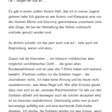
Ok – fangen wir mal an …
Es gab in einem uralten Asterix-Heft, das ich in meiner Jugend
gelesen habe (ich glaube es war Asterix und Kleopatra) eine von
den Autoren Morris und Goscinny geschriebene unsortierte Liste
aller Dinge, die bei der Herstellung des Heftes verbraucht
und/oder genutzt worden sind.
So ähnlich schreib‘ ich das jetzt auch mal auf – teils auch mit
Begründung, warum und wozu.
Zuerst mal die Klamotten … ein klasisch militärisches aber
möglichst unmilitärisches Outfit … die guten alten
Bundeswehrhosen und ein paar alte T-Shirts haben sich bestens
bewährt. (Flecktarn sollten nur die Soldaten tragen – die
Journalisten nicht). Ich habe keine Ahnung und bis heute nicht
rausbekommen, was diese Regel soll. Wer allen Ernstes glaubt,
dass man sich so als „neutraler Berichterstatter“ für alle von den
Soldaten abhebt und deswegen auch als solcher akzeptiert wird,
ist ein bisschen realitätsfremd. Gleichzeitig sollte man ja auch
keineswegs auffällig sein und eine leuchtende Zeilscheibe
abgeben. Ich glaube, die Soldaten würden mir was husten, wenn