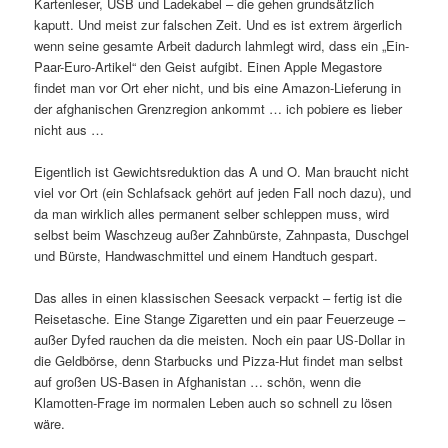
Kartenleser, USB und Ladekabel – die gehen grundsätzlich
kaputt. Und meist zur falschen Zeit. Und es ist extrem ärgerlich
wenn seine gesamte Arbeit dadurch lahmlegt wird, dass ein „Ein-
Paar-Euro-Artikel“ den Geist aufgibt. Einen Apple Megastore
findet man vor Ort eher nicht, und bis eine Amazon-Lieferung in
der afghanischen Grenzregion ankommt … ich pobiere es lieber
nicht aus …
Eigentlich ist Gewichtsreduktion das A und O. Man braucht nicht
viel vor Ort (ein Schlafsack gehört auf jeden Fall noch dazu), und
da man wirklich alles permanent selber schleppen muss, wird
selbst beim Waschzeug außer Zahnbürste, Zahnpasta, Duschgel
und Bürste, Handwaschmittel und einem Handtuch gespart.
Das alles in einen klassischen Seesack verpackt – fertig ist die
Reisetasche. Eine Stange Zigaretten und ein paar Feuerzeuge –
außer Dyfed rauchen da die meisten. Noch ein paar US-Dollar in
die Geldbörse, denn Starbucks und Pizza-Hut findet man selbst
auf großen US-Basen in Afghanistan … schön, wenn die
Klamotten-Frage im normalen Leben auch so schnell zu lösen
wäre.