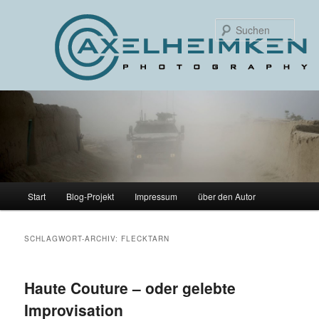
Such
Hauptmenü
Start
Blog-Projekt
Impressum
über den Autor
Zum
Zum
primären
sekundären
SCHLAGWORT-ARCHIV:
FLECKTARN
Inhalt
Inhalt
Haute Couture – oder gelebte
springen
springen
Improvisation