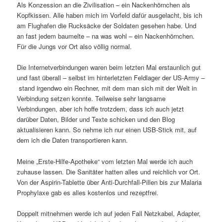
Als Konzession an die Zivilisation – ein Nackenhörnchen als
Kopfkissen. Alle haben mich im Vorfeld dafür ausgelacht, bis ich
am Flughafen die Rucksäcke der Soldaten gesehen habe. Und
an fast jedem baumelte – na was wohl – ein Nackenhörnchen.
Für die Jungs vor Ort also völlig normal.
Die Internetverbindungen waren beim letzten Mal erstaunlich gut
und fast überall – selbst im hinterletzten Feldlager der US-Army –
stand irgendwo ein Rechner, mit dem man sich mit der Welt in
Verbindung setzen konnte. Teilweise sehr langsame
Verbindungen, aber ich hoffe trotzdem, dass ich auch jetzt
darüber Daten, Bilder und Texte schicken und den Blog
aktualisieren kann. So nehme ich nur einen USB-Stick mit, auf
dem ich die Daten transportieren kann.
Meine „Erste-Hilfe-Apotheke“ vom letzten Mal werde ich auch
zuhause lassen. Die Sanitäter hatten alles und reichlich vor Ort.
Von der Aspirin-Tablette über Anti-Durchfall-Pillen bis zur Malaria
Prophylaxe gab es alles kostenlos und rezeptfrei.
Doppelt mitnehmen werde ich auf jeden Fall Netzkabel, Adapter,