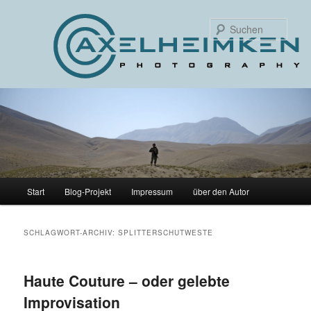
Such
Hauptmenü
Start
Blog-Projekt
Impressum
über den Autor
Zum
Zum
primären
sekundären
SCHLAGWORT-ARCHIV:
SPLITTERSCHUTWESTE
Inhalt
Inhalt
Haute Couture – oder gelebte
springen
springen
Improvisation