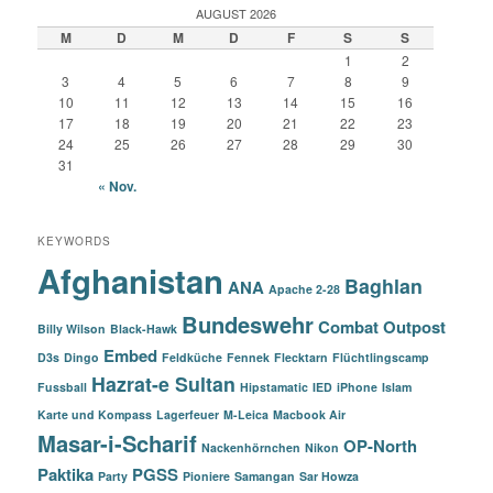
AUGUST 2026
M
D
M
D
F
S
S
1
2
3
4
5
6
7
8
9
10
11
12
13
14
15
16
17
18
19
20
21
22
23
24
25
26
27
28
29
30
31
« Nov.
KEYWORDS
Afghanistan
Baghlan
ANA
Apache 2-28
Bundeswehr
Combat Outpost
Billy Wilson
Black-Hawk
Embed
D3s
Dingo
Feldküche
Fennek
Flecktarn
Flüchtlingscamp
Hazrat-e Sultan
Fussball
Hipstamatic
IED
iPhone
Islam
Karte und Kompass
Lagerfeuer
M-Leica
Macbook Air
Masar-i-Scharif
OP-North
Nackenhörnchen
Nikon
Paktika
PGSS
Party
Pioniere
Samangan
Sar Howza