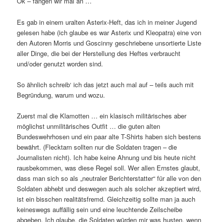
Ok – fangen wir mal an …
Es gab in einem uralten Asterix-Heft, das ich in meiner Jugend
gelesen habe (ich glaube es war Asterix und Kleopatra) eine von
den Autoren Morris und Goscinny geschriebene unsortierte Liste
aller Dinge, die bei der Herstellung des Heftes verbraucht
und/oder genutzt worden sind.
So ähnlich schreib‘ ich das jetzt auch mal auf – teils auch mit
Begründung, warum und wozu.
Zuerst mal die Klamotten … ein klasisch militärisches aber
möglichst unmilitärisches Outfit … die guten alten
Bundeswehrhosen und ein paar alte T-Shirts haben sich bestens
bewährt. (Flecktarn sollten nur die Soldaten tragen – die
Journalisten nicht). Ich habe keine Ahnung und bis heute nicht
rausbekommen, was diese Regel soll. Wer allen Ernstes glaubt,
dass man sich so als „neutraler Berichterstatter“ für alle von den
Soldaten abhebt und deswegen auch als solcher akzeptiert wird,
ist ein bisschen realitätsfremd. Gleichzeitig sollte man ja auch
keineswegs auffällig sein und eine leuchtende Zeilscheibe
abgeben. Ich glaube, die Soldaten würden mir was husten, wenn