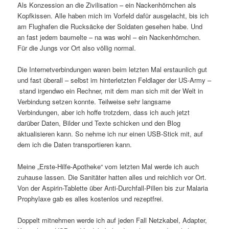
Als Konzession an die Zivilisation – ein Nackenhörnchen als
Kopfkissen. Alle haben mich im Vorfeld dafür ausgelacht, bis ich
am Flughafen die Rucksäcke der Soldaten gesehen habe. Und
an fast jedem baumelte – na was wohl – ein Nackenhörnchen.
Für die Jungs vor Ort also völlig normal.
Die Internetverbindungen waren beim letzten Mal erstaunlich gut
und fast überall – selbst im hinterletzten Feldlager der US-Army –
stand irgendwo ein Rechner, mit dem man sich mit der Welt in
Verbindung setzen konnte. Teilweise sehr langsame
Verbindungen, aber ich hoffe trotzdem, dass ich auch jetzt
darüber Daten, Bilder und Texte schicken und den Blog
aktualisieren kann. So nehme ich nur einen USB-Stick mit, auf
dem ich die Daten transportieren kann.
Meine „Erste-Hilfe-Apotheke“ vom letzten Mal werde ich auch
zuhause lassen. Die Sanitäter hatten alles und reichlich vor Ort.
Von der Aspirin-Tablette über Anti-Durchfall-Pillen bis zur Malaria
Prophylaxe gab es alles kostenlos und rezeptfrei.
Doppelt mitnehmen werde ich auf jeden Fall Netzkabel, Adapter,