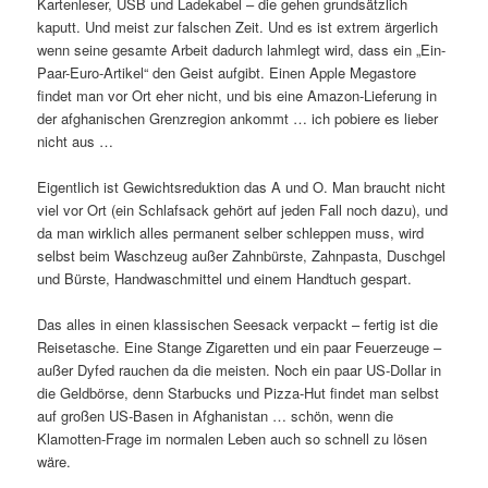
Kartenleser, USB und Ladekabel – die gehen grundsätzlich
kaputt. Und meist zur falschen Zeit. Und es ist extrem ärgerlich
wenn seine gesamte Arbeit dadurch lahmlegt wird, dass ein „Ein-
Paar-Euro-Artikel“ den Geist aufgibt. Einen Apple Megastore
findet man vor Ort eher nicht, und bis eine Amazon-Lieferung in
der afghanischen Grenzregion ankommt … ich pobiere es lieber
nicht aus …
Eigentlich ist Gewichtsreduktion das A und O. Man braucht nicht
viel vor Ort (ein Schlafsack gehört auf jeden Fall noch dazu), und
da man wirklich alles permanent selber schleppen muss, wird
selbst beim Waschzeug außer Zahnbürste, Zahnpasta, Duschgel
und Bürste, Handwaschmittel und einem Handtuch gespart.
Das alles in einen klassischen Seesack verpackt – fertig ist die
Reisetasche. Eine Stange Zigaretten und ein paar Feuerzeuge –
außer Dyfed rauchen da die meisten. Noch ein paar US-Dollar in
die Geldbörse, denn Starbucks und Pizza-Hut findet man selbst
auf großen US-Basen in Afghanistan … schön, wenn die
Klamotten-Frage im normalen Leben auch so schnell zu lösen
wäre.