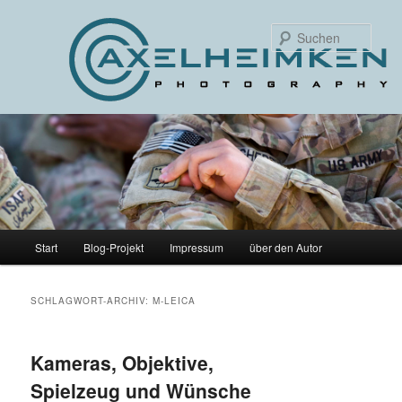
Such
Hauptmenü
Start
Blog-Projekt
Impressum
über den Autor
Zum
Zum
primären
sekundären
SCHLAGWORT-ARCHIV:
M-LEICA
Inhalt
Inhalt
Kameras, Objektive,
springen
springen
Spielzeug und Wünsche