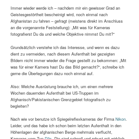
Immer wieder werde ich – nachdem mir ein gewisser Grad an
Geistesgestörtheit bescheinigt wird, noch einmal nach
Afghanistan zu fahren – gefragt (meistens direkt im Anschluss
an die vorgenannte Feststellung): „Mit was für Kameras
fotografierst Du da und welche Objektive nimmst Du mit?“
Grundsätzlich verstehe ich das Interesse, und wenn es dazu
dient zu vermeiden, nach diesem Aufenthalt bei gezeigten
Bildern nicht immer wieder die Frage gestellt zu bekommen: „Mit
was für einer Kamera hast Du das Bild gemacht?“, schreibe ich
gerne die Überlegungen dazu noch einmal auf.
Also: Welche Ausrüstung brauche ich, um einen mehrere
Wochen dauernden Aufenthalt bei US-Truppen im
Afghanisch/Pakistanischen Grenzgebiet fotografisch zu
begleiten?
Nach wie vor benutze ich Spiegelreflexkameras der Firma
Nikon
.
Leider, und das habe ich schon beim letzten Aufenthalt in den
Höhenlagen der afghanischen Berge mehrmals verflucht,
Kameras vom Typ
D3s
. Die sind schnell und robust mit wirklich