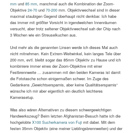
mm
und
85 mm
, manchmal auch die Kombination der Zoom-
Objektive
24-70
und
70-200
mm. Objektivwechsel sind in dieser
maximal staubigen Gegend überhaupt nicht denkbar. Ich habe
das immer mit größter Vorsicht in irgendwelchen Innenräumen
versucht, aber trotz seltener Objektivwechsel sah der Chip nach
3 Wochen wie ein Streuselkuchen aus.
Und mehr als die genannten Linsen werde ich dieses Mal auch
nicht mitnehmen. Kein Extrem-Weitwinkel, kein langes Tele über
200 mm, evtl. bleibt sogar das 85mm Objektiv zu Hause und ich
kombiniere immer eines der Zoom-Objektive mit einer
Festbrennweite … zusammen mit den beiden Kameras ist damit
die Fototasche schon einigermaßen schwer. Im Zuge des
Gedankens „Gewichtsersparnis, aber keine Qualitätsersparnis“
wünsche ich mir aber eigentlich ein deutlich leichteres
Kamerasetup.
Was also wären Alternativen zu diesem schwergewichtigen
Handwerkszeug? Beim letzten Afghanistan-Besuch hatte ich die
hochgelobte
X100 Sucherkamera von Fuji
mit dabei. Mit dem
festen 35mm Objektiv (eine meiner Lieblingsbrennweiten) und der