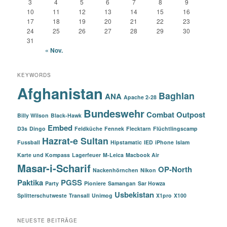
3
4
5
6
7
8
9
10
11
12
13
14
15
16
17
18
19
20
21
22
23
24
25
26
27
28
29
30
31
« Nov.
KEYWORDS
Afghanistan
Baghlan
ANA
Apache 2-28
Bundeswehr
Combat Outpost
Billy Wilson
Black-Hawk
Embed
D3s
Dingo
Feldküche
Fennek
Flecktarn
Flüchtlingscamp
Hazrat-e Sultan
Fussball
Hipstamatic
IED
iPhone
Islam
Karte und Kompass
Lagerfeuer
M-Leica
Macbook Air
Masar-i-Scharif
OP-North
Nackenhörnchen
Nikon
Paktika
PGSS
Party
Pioniere
Samangan
Sar Howza
Usbekistan
Splitterschutweste
Transall
Unimog
X1pro
X100
NEUESTE BEITRÄGE