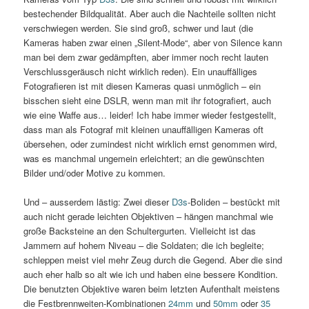
bestechender Bildqualität. Aber auch die Nachteile sollten nicht
verschwiegen werden. Sie sind groß, schwer und laut (die
Kameras haben zwar einen „Silent-Mode“, aber von Silence kann
man bei dem zwar gedämpften, aber immer noch recht lauten
Verschlussgeräusch nicht wirklich reden). Ein unauffälliges
Fotografieren ist mit diesen Kameras quasi unmöglich – ein
bisschen sieht eine DSLR, wenn man mit ihr fotografiert, auch
wie eine Waffe aus… leider! Ich habe immer wieder festgestellt,
dass man als Fotograf mit kleinen unauffälligen Kameras oft
übersehen, oder zumindest nicht wirklich ernst genommen wird,
was es manchmal ungemein erleichtert; an die gewünschten
Bilder und/oder Motive zu kommen.
Und – ausserdem lästig: Zwei dieser
D3s
-Boliden – bestückt mit
auch nicht gerade leichten Objektiven – hängen manchmal wie
große Backsteine an den Schultergurten. Vielleicht ist das
Jammern auf hohem Niveau – die Soldaten; die ich begleite;
schleppen meist viel mehr Zeug durch die Gegend. Aber die sind
auch eher halb so alt wie ich und haben eine bessere Kondition.
Die benutzten Objektive waren beim letzten Aufenthalt meistens
die Festbrennweiten-Kombinationen
24mm
und
50mm
oder
35