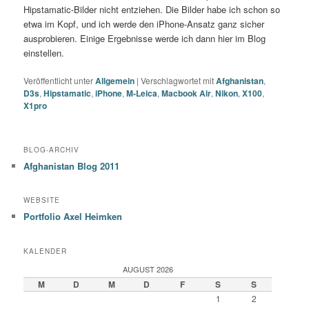
Hipstamatic-Bilder nicht entziehen. Die Bilder habe ich schon so
etwa im Kopf, und ich werde den iPhone-Ansatz ganz sicher
ausprobieren. Einige Ergebnisse werde ich dann hier im Blog
einstellen.
Veröffentlicht unter
Allgemein
|
Verschlagwortet mit
Afghanistan
,
D3s
,
Hipstamatic
,
iPhone
,
M-Leica
,
Macbook Air
,
Nikon
,
X100
,
X1pro
BLOG-ARCHIV
Afghanistan Blog 2011
WEBSITE
Portfolio Axel Heimken
KALENDER
AUGUST 2026
M
D
M
D
F
S
S
1
2