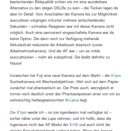
bestechenden Bildqualität schien sie mir eine wunderbare
Alternative zu den obigen DSLRs zu sein – die Tücken lagen da
aber im Detail. Vom Anschalten der Kamera bis zur Möglichkeit
auszulösen vergingen mitunter mehrere (entscheidende)
Sekunden – schnelles Reagieren war mit dieser Kamera nicht
möglich. Auch eine permanent eingeschaltete Kamera war da
keine Option. Die dann noch zur Verfügung stehende
Akkulaufzeit reduzierte die Arbeitszeit drastisch (coole
Arbeitnehmerkamera). Und der AF war – um es milde
auszudrücken – mehr als suboptimal. Die bleibt definitiv zu
Hause!
Inzwischen hat Fuji eine neue Kamera auf dem Markt – die
X1pro
Sucherkamera mit Wechselobjektiven. Hört sich auf dem Papier
zunächst mal phantastisch an. Der Preis auch, wenngleich er
immer noch deutlich unter den Phantasiepreisen einer von mir so
sehnsüchtig herbeigewünschten
M-Leica
liegt.
Die X1pro
werde ich – so sie irgendwann mal verfügbar ist –
sicher näher unter die Lupe nehmen, und ich hoffe, dass die
Ingenieure nicht das AF-Modul der
X100
und auch nicht die
gleiche Einschaltelektronik verbaut haben. Wenn das besser