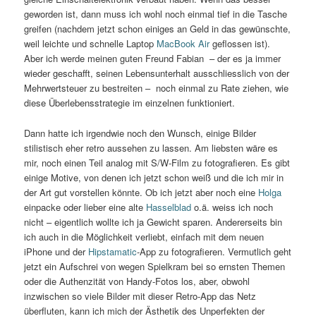
geworden ist, dann muss ich wohl noch einmal tief in die Tasche
greifen (nachdem jetzt schon einiges an Geld in das gewünschte,
weil leichte und schnelle Laptop
MacBook Air
geflossen ist).
Aber ich werde meinen guten Freund Fabian – der es ja immer
wieder geschafft, seinen Lebensunterhalt ausschliesslich von der
Mehrwertsteuer zu bestreiten – noch einmal zu Rate ziehen, wie
diese Überlebensstrategie im einzelnen funktioniert.
Dann hatte ich irgendwie noch den Wunsch, einige Bilder
stilistisch eher retro aussehen zu lassen. Am liebsten wäre es
mir, noch einen Teil analog mit S/W-Film zu fotografieren. Es gibt
einige Motive, von denen ich jetzt schon weiß und die ich mir in
der Art gut vorstellen könnte. Ob ich jetzt aber noch eine
Holga
einpacke oder lieber eine alte
Hasselblad
o.ä. weiss ich noch
nicht – eigentlich wollte ich ja Gewicht sparen. Andererseits bin
ich auch in die Möglichkeit verliebt, einfach mit dem neuen
iPhone und der
Hipstamatic
-App zu fotografieren. Vermutlich geht
jetzt ein Aufschrei von wegen Spielkram bei so ernsten Themen
oder die Authenzität von Handy-Fotos los, aber, obwohl
inzwischen so viele Bilder mit dieser Retro-App das Netz
überfluten, kann ich mich der Ästhetik des Unperfekten der